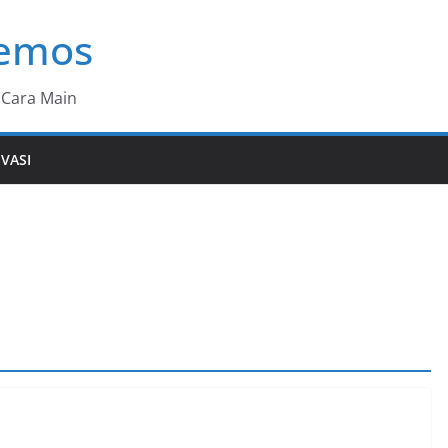
jemos
 Cara Main
IVASI