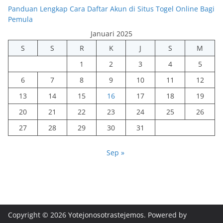
Panduan Lengkap Cara Daftar Akun di Situs Togel Online Bagi
Pemula
Januari 2025
S
S
R
K
J
S
M
1
2
3
4
5
6
7
8
9
10
11
12
13
14
15
16
17
18
19
20
21
22
23
24
25
26
27
28
29
30
31
Sep »
Copyright © 2026
Yotejonosotrastejemos
. Powered by